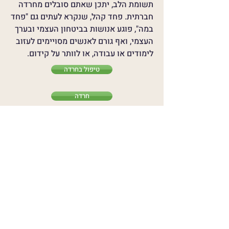
תשומת הלב, יתכן שאתם סובלים מחרדה
חברתית. פחד קהל, שנקרא לעתים גם "פחד
במה", פוגע אנושות בביטחון העצמי ובערך
העצמי, ואף גורם לאנשים מסויימים לעזוב
לימודים או עבודה, או לוותר על קידום.
טיפול בחרדה
חרדה
צרו קשר
פנו אליי בוואטסאפ
052-3664121
כתובת הקליניקה: קפלן 28,